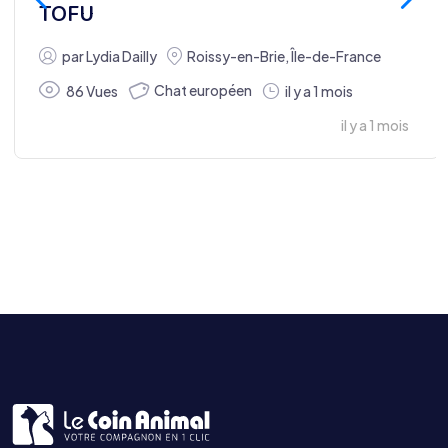
TOFU
par
Lydia Dailly
Roissy-en-Brie
,
Île-de-France
Chat européen
86 Vues
il y a 1 mois
il y a 1 mois