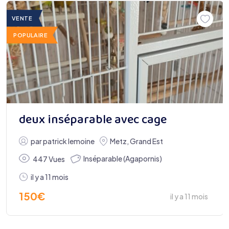
VENTE
POPULAIRE
deux inséparable avec cage
par
patrick lemoine
Metz
,
Grand Est
Inséparable (Agapornis)
447 Vues
il y a 11 mois
150
€
il y a 11 mois