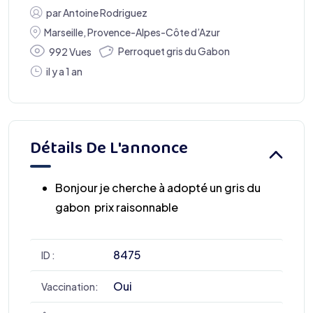
par
Antoine Rodriguez
Marseille
,
Provence-Alpes-Côte d’Azur
Perroquet gris du Gabon
992 Vues
il y a 1 an
Détails De L'annonce
Bonjour je cherche à adopté un gris du
gabon prix raisonnable
8475
ID :
Oui
Vaccination: