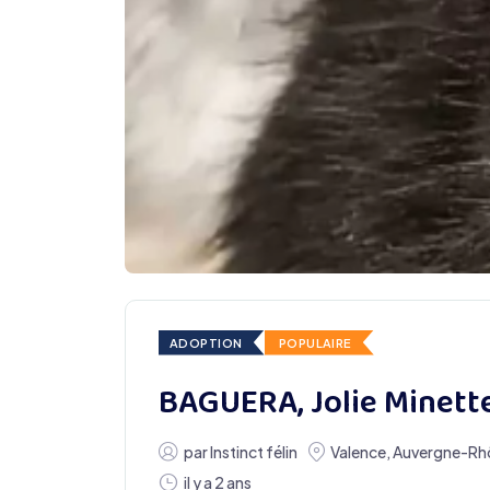
ADOPTION
POPULAIRE
BAGUERA, Jolie Minette
par
Instinct félin
Valence
,
Auvergne-Rh
il y a 2 ans