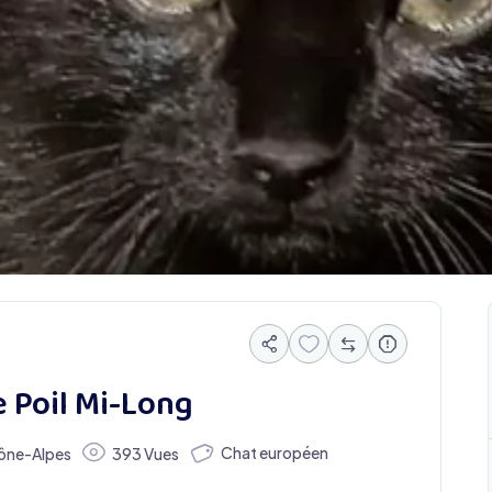
 Poil Mi-Long
Chat européen
ône-Alpes
393 Vues