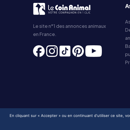
A
As
Le site n°1 des annonces animaux
D
en France.
a
Ba
pu
P
En cliquant sur « Accepter » ou en continuant d'utiliser ce site, 