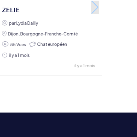
ZELIE
par
Lydia Dailly
Dijon
,
Bourgogne-Franche-Comté
Chat européen
85 Vues
il y a 1 mois
il y a 1 mois