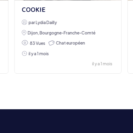
COOKIE
par
Lydia Dailly
Dijon
,
Bourgogne-Franche-Comté
Chat européen
83 Vues
il y a 1 mois
il y a 1 mois