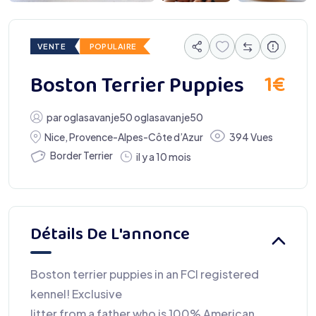
VENTE
POPULAIRE
1
€
Boston Terrier Puppies
par
oglasavanje50 oglasavanje50
Nice
,
Provence-Alpes-Côte d’Azur
394 Vues
Border Terrier
il y a 10 mois
Détails De L'annonce
Boston terrier puppies in an FCI registered
kennel! Exclusive
litter from a father who is 100% American