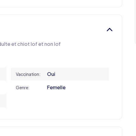
te et chiot lof et non lof
Oui
Vaccination:
Femelle
Genre: