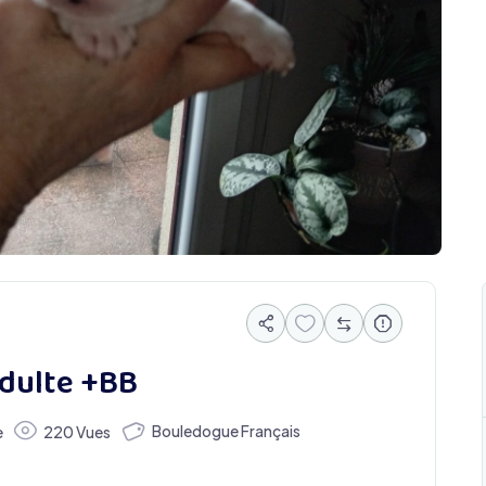
dulte +BB
Bouledogue Français
e
220 Vues