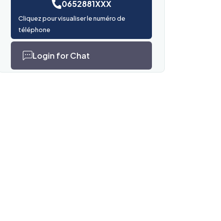
0652881XXX
Cliquez pour visualiser le numéro de
téléphone
Login for Chat