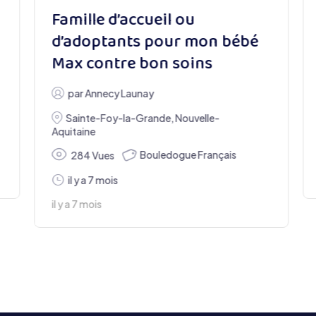
Famille d’accueil ou
d’adoptants pour mon bébé
Max contre bon soins
par
Annecy Launay
Sainte-Foy-la-Grande
,
Nouvelle-
Aquitaine
Bouledogue Français
284 Vues
il y a 7 mois
il y a 7 mois