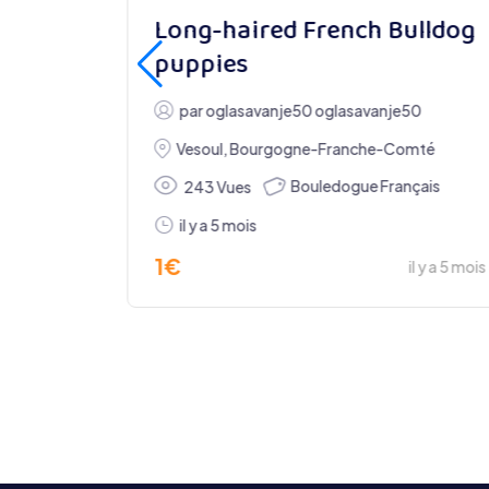
Long-haired French Bulldog
puppies
par
oglasavanje50 oglasavanje50
s
Vesoul
,
Bourgogne-Franche-Comté
Bouledogue Français
 mois
243 Vues
il y a 1 mois
il y a 5 mois
1
€
il y a 5 mois