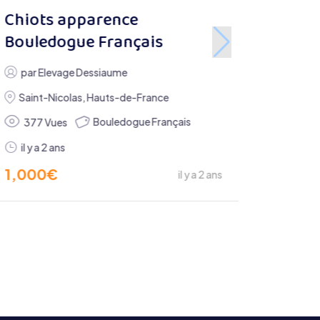
Chiots apparence
Bouledogue Français
par
Elevage Dessiaume
Saint-Nicolas
,
Hauts-de-France
Bouledogue Français
377 Vues
il y a 2 ans
1,000
€
il y a 2 ans