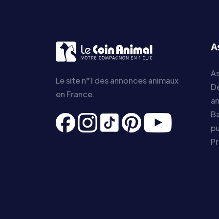
A
As
Le site n°1 des annonces animaux
D
en France.
a
Ba
pu
P