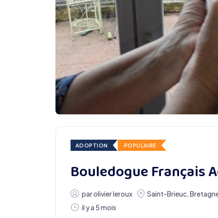
ADOPTION
POPULAIRE
Bouledogue Français A
par
olivier leroux
Saint-Brieuc
,
Bretagn
il y a 5 mois