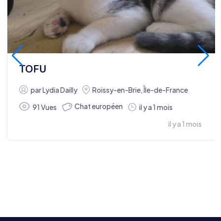
TOFU
par
Lydia Dailly
Roissy-en-Brie
,
Île-de-France
Chat européen
91 Vues
il y a 1 mois
il y a 1 mois