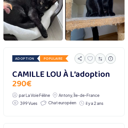
ADOPTION
POPULAIRE
CAMILLE LOU À L’adoption
290
€
par
La Voie Féline
Antony
,
Île-de-France
Chat européen
399 Vues
il y a 2 ans