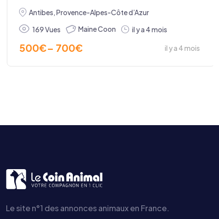
Antibes
,
Provence-Alpes-Côte d’Azur
Maine Coon
169 Vues
il y a 4 mois
500
€
–
700
€
il y a 4 mois
Le site n°1 des annonces animaux en France.