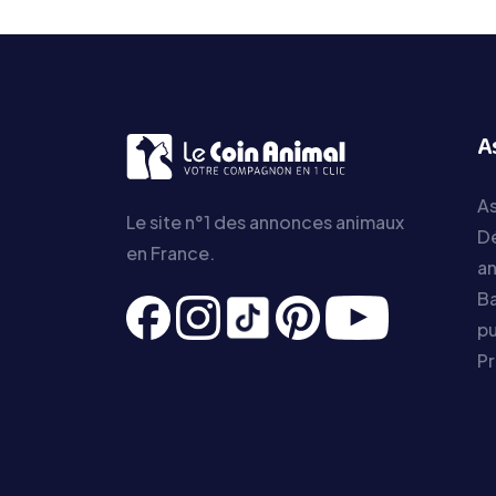
A
As
Le site n°1 des annonces animaux
D
en France.
a
Ba
pu
P