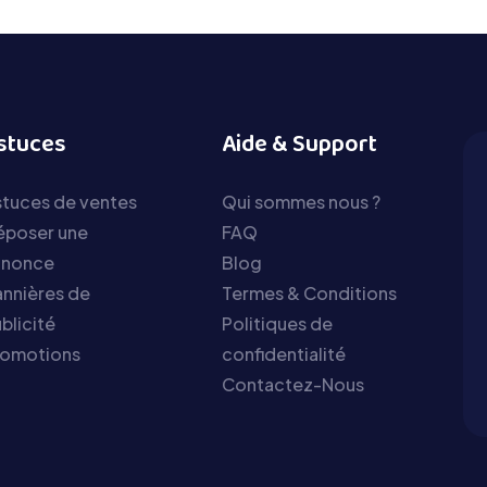
stuces
Aide & Support
tuces de ventes
Qui sommes nous ?
époser une
FAQ
nnonce
Blog
nnières de
Termes & Conditions
blicité
Politiques de
romotions
confidentialité
Contactez-Nous