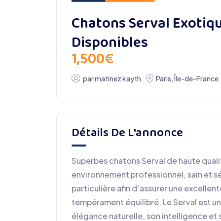
Chatons Serval Exotiq
Disponibles
1,500
€
par
matinez kayth
Paris
,
Île-de-France
Détails De L'annonce
Superbes chatons Serval de haute qualit
environnement professionnel, sain et s
particulière afin d’assurer une excellent
tempérament équilibré. Le Serval est u
élégance naturelle, son intelligence e