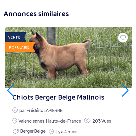
Annonces similaires
VENTE
POPULAIRE
Chiots Berger Belge Malinois
par
Frédéric LAPIERRE
Valenciennes
,
Hauts-de-France
203 Vues
Berger Belge
il y a 4 mois