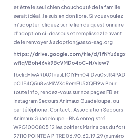
et être le seul chien chouchouté de la famille
serait idéal. Je suis en don libre. Si vous voulez
m’adopter, cliquez sur le lien du questionnaire
d’adoption ci-dessous et remplissez le avant
de le renvoyer à adoption@asso-sag.org
https://drive.google.com/file/d/1fNYu6sgx
wflqVBoh46vk9BcVMDo4oC-N/view?
fbclid=IwAR1A01xasL1OIYFm04iDvu0xJR4PAD
pCI1F4Q5u8xsMiWXqRemFU5XQFl9w Pour
toute info, rendez-vous sur nos pages FB et
Instagram Secours Animaux Guadeloupe, ou
par téléphone. Contact : Association Secours
Animaux Guadeloupe – RNA enregistré
W9G1000805 12 les poiriers Marina bas du fort
97110 POINTE A PITRE 06.90.62.19.29 (numéro