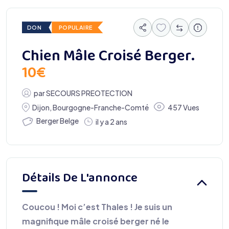
DON
POPULAIRE
Chien Mâle Croisé Berger.
10
€
par
SECOURS PREOTECTION
Dijon
,
Bourgogne-Franche-Comté
457 Vues
Berger Belge
il y a 2 ans
Détails De L'annonce
Coucou ! Moi c’est Thales ! Je suis un
magnifique mâle croisé berger né le