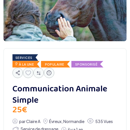
SERVICES
À LA UNE
POPULAIRE
SPONSORISÉ
Communication Animale
Simple
25
€
par
Claire A
Évreux
,
Normandie
535 Vues
Service de dressage
il y a 1 an