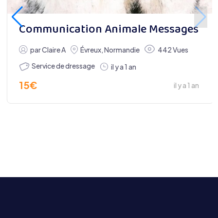
Communication Animale Messages
par
Claire A
Évreux
,
Normandie
442 Vues
Service de dressage
il y a 1 an
15
€
il y a 1 an