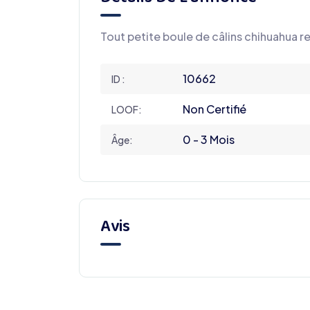
Tout petite boule de câlins chihuahua r
10662
ID :
Non Certifié
LOOF:
0 - 3 Mois
Âge:
Avis