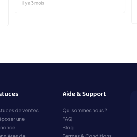
il y a 3 mois
stuces
Aide & Support
tuces de ventes
Qui sommes nous ?
époser une
FAQ
nnonce
Blog
nnières de
Termes & Conditions