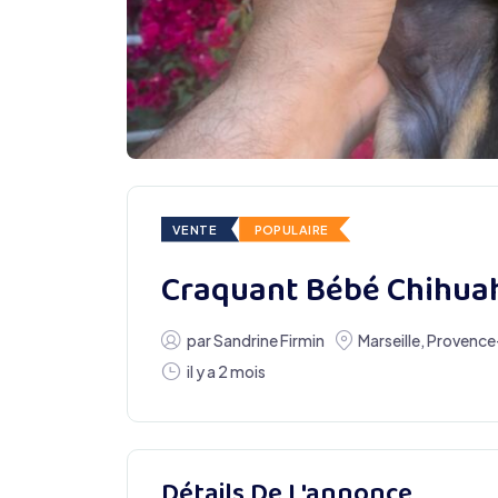
VENTE
POPULAIRE
Craquant Bébé Chihua
par
Sandrine Firmin
Marseille
,
Provence
il y a 2 mois
Détails De L'annonce