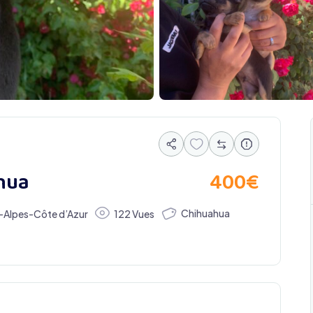
400
€
hua
Chihuahua
-Alpes-Côte d’Azur
122 Vues