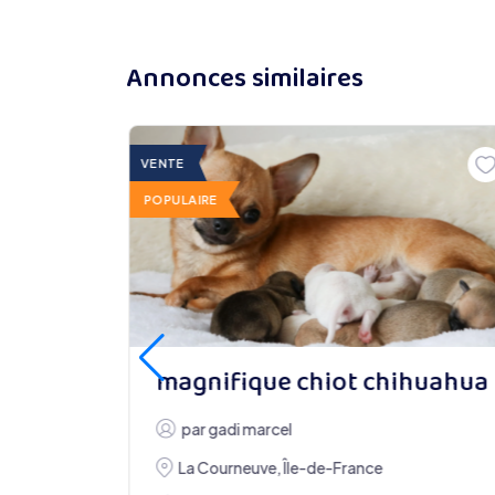
Annonces similaires
VENTE
POPULAIRE
magnifique chiot chihuahua
rance
par
gadi marcel
 y a 2 mois
La Courneuve
,
Île-de-France