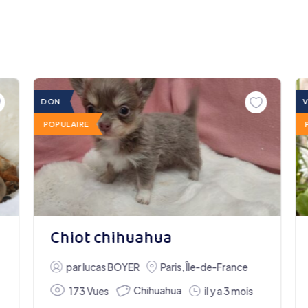
DON
POPULAIRE
Chiot chihuahua
par
lucas BOYER
Paris
,
Île-de-France
Chihuahua
173 Vues
il y a 3 mois