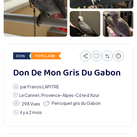
DON
POPULAIRE
Don De Mon Gris Du Gabon
par
Francis LAPITRE
Le Cannet
,
Provence-Alpes-Côte d’Azur
Perroquet gris du Gabon
298 Vues
il y a 2 mois