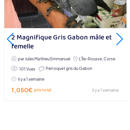
2 Magnifique Gris Gabon mâle et
femelle
par
Jules Mathieu Emmanuel
L'Île-Rousse
,
Corse
Perroquet gris du Gabon
101 Vues
il y a 1 semaine
1,050
€
prix total
il y a 1 semaine