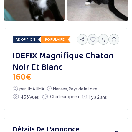
ADOPTION
POPULAIRE
IDEFIX Magnifique Chaton
Noir Et Blanc
160
€
par
UMA UMA
Nantes
,
Pays de la Loire
Chat européen
433 Vues
il y a 2 ans
Détails De L'annonce