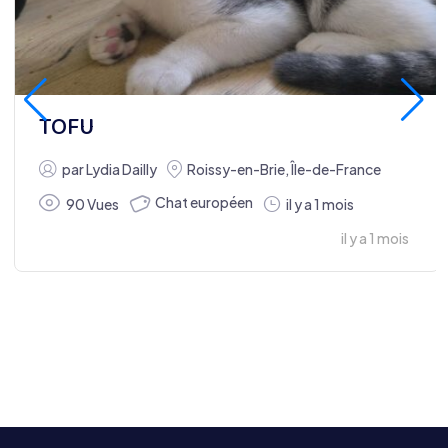
TOFU
par
Lydia Dailly
Roissy-en-Brie
,
Île-de-France
Chat européen
90 Vues
il y a 1 mois
il y a 1 mois