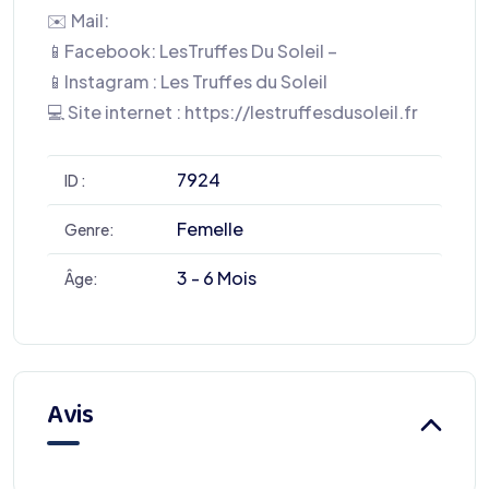
✉️ Mail:
📱Facebook: LesTruffes Du Soleil –
📱Instagram : Les Truffes du Soleil
💻 Site internet : https://lestruffesdusoleil.fr
7924
ID :
Femelle
Genre:
3 - 6 Mois
Âge:
Avis