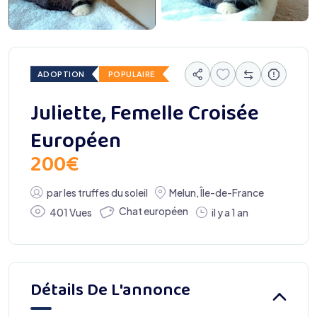
ADOPTION
POPULAIRE
Juliette, Femelle Croisée
Européen
200
€
par
les truffes du soleil
Melun
,
Île-de-France
Chat européen
401 Vues
il y a 1 an
Détails De L'annonce