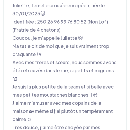
Juliette, femelle croisée européen, née le
30/01/2025🐱
Identifiée : 250 26 96 99 76 80 52 (Non Lof)
(Fratrie de 4 chatons)
Coucou, je m’appelle Juliette 🐱
Ma tatie dit de moi que je suis vraiment trop
craquante ! ♥️
Avec mes frères et sœurs, nous sommes avons
été retrouvés dans le rue, si petits et mignons
🥰
Je suis la plus petite de la team et si belle avec
mes petites moustaches blanches !! 😎
J’aime m’amuser avec mes copains de la
maison 🏡 même si j’ai plutôt un tempérament
calme ☺️
Très douce, j’aime être choyée par mes