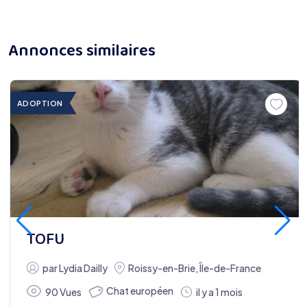
Annonces similaires
ADOPTION
TOFU
par
Lydia Dailly
Roissy-en-Brie
,
Île-de-France
Chat européen
90 Vues
il y a 1 mois