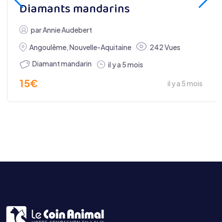
Diamants mandarins
par
Annie Audebert
Angoulême
,
Nouvelle-Aquitaine
242 Vues
Diamant mandarin
il y a 5 mois
15
€
il y a 5 mois