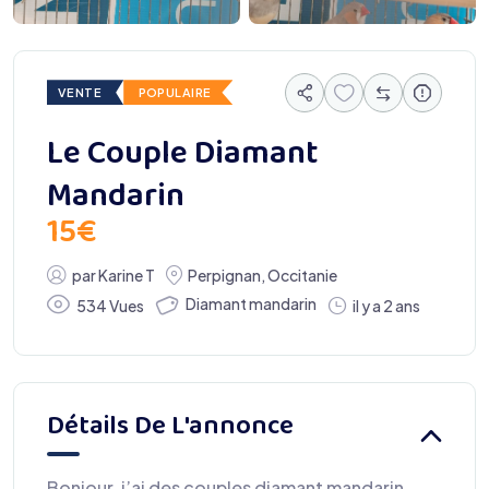
VENTE
POPULAIRE
Le Couple Diamant
Mandarin
15
€
par
Karine T
Perpignan
,
Occitanie
Diamant mandarin
534 Vues
il y a 2 ans
Détails De L'annonce
Bonjour, j’ai des couples diamant mandarin