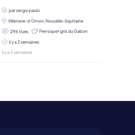
par
sergio paulo
Villenave-d’Ornon
,
Nouvelle-Aquitaine
Perroquet gris du Gabon
296 Vues
il y a 2 semaines
nes
il y a 2 semaines