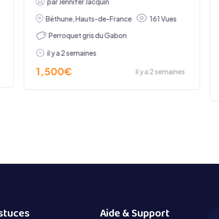
par
Jennifer Jacquin
Béthune
,
Hauts-de-France
161 Vues
es
Perroquet gris du Gabon
l y a 5 jours
il y a 2 semaines
il y a 5 jours
1,500
€
il y a 2 semai
stuces
Aide & Support