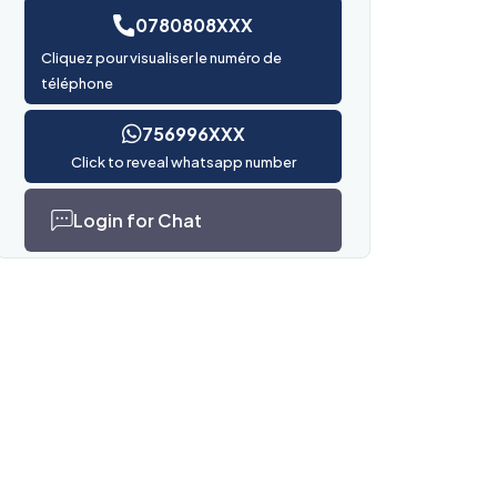
0780808XXX
Cliquez pour visualiser le numéro de
téléphone
756996XXX
Click to reveal whatsapp number
Login for Chat