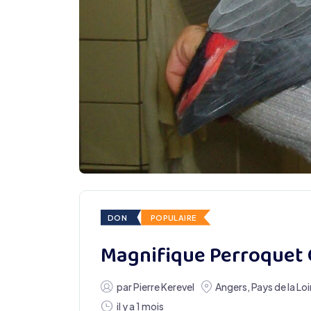
DON
POPULAIRE
Magnifique Perroquet 
par
Pierre Kerevel
Angers
,
Pays de la Loi
il y a 1 mois