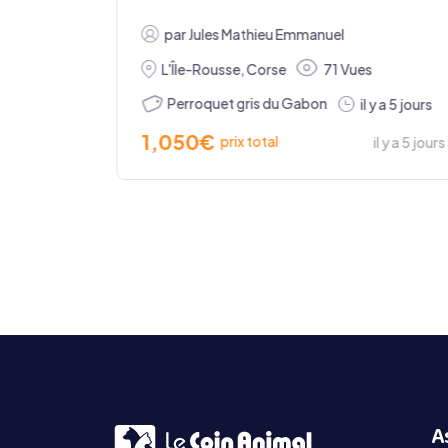
ET
par
Jules Mathieu Emmanuel
ne-Alpes
L'Île-Rousse
,
Corse
71 Vu
quet gris du Gabon
Perroquet gris du Gabon
i
1,050
€
prix total
il y a 5 jours
A