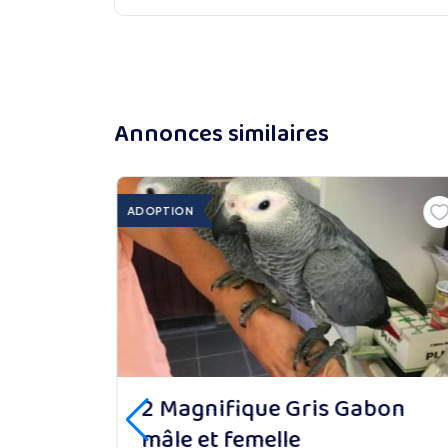
Annonces similaires
ADOPTION
oquet gris du
2 Magnifique Gris G
mâle et femelle