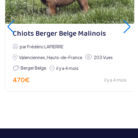
Chiots Berger Belge Malinois
par
Frédéric LAPIERRE
Valenciennes
,
Hauts-de-France
203 Vues
Berger Belge
il y a 4 mois
470
€
il y a 4 mois