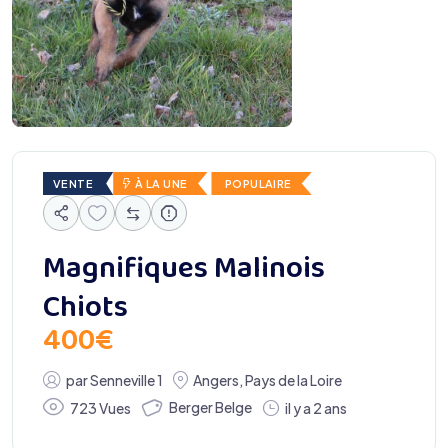
VENTE
À LA UNE
POPULAIRE
Magnifiques Malinois
Chiots
400
€
par
Senneville 1
Angers
,
Pays de la Loire
Berger Belge
723 Vues
il y a 2 ans