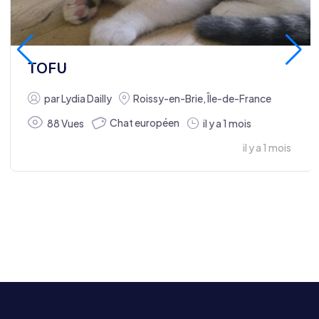
TOFU
par
Lydia Dailly
Roissy-en-Brie
,
Île-de-France
Chat européen
88 Vues
il y a 1 mois
il y a 1 mois