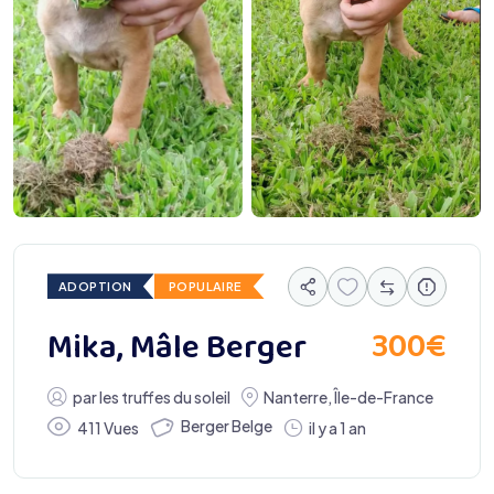
ADOPTION
POPULAIRE
300
€
Mika, Mâle Berger
par
les truffes du soleil
Nanterre
,
Île-de-France
Berger Belge
411 Vues
il y a 1 an