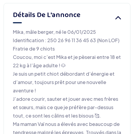
Détails De L'annonce
Mika, mâle berger, né le 06/01/2025
Identification : 250 26 96 11 36 45 63 (Non LOF)
Fratrie de 9 chiots
Coucou, moi c’est Mika et je pèserai entre 18 et
22 kg à l’âge adulte ! 🐶
Je suis un petit chiot débordant d’énergie et
d’amour, toujours prêt pour une nouvelle
aventure !
J’adore courir, sauter et jouer avec mes frères
et sœurs, mais ce que je préfère par-dessus
tout, ce sont les câlins et les bisous 🥰.
Ma maman Vaï nous a élevés avec beaucoup de
tendresse malgré les épreuves. Trouvés dans la