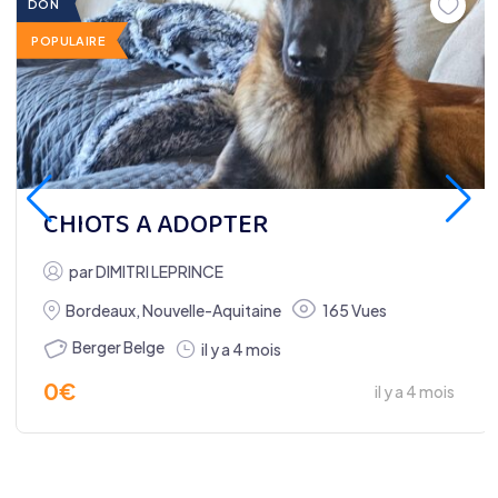
DON
POPULAIRE
CHIOTS A ADOPTER
par
DIMITRI LEPRINCE
Bordeaux
,
Nouvelle-Aquitaine
165 Vues
Berger Belge
il y a 4 mois
0
€
il y a 4 mois