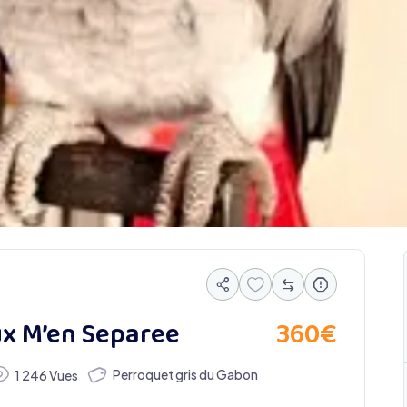
360
€
x M’en Separee
Perroquet gris du Gabon
1 246 Vues