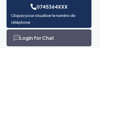
0745364XXX
Cliquez pour visualiser le numéro de
téléphone
Login for Chat