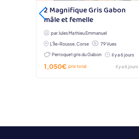
ris du
2 Magnifique Gris Gabon
mâle et femelle
par
Jules Mathieu Emmanuel
L'Île-Rousse
,
Corse
79 Vues
u Gabon
Perroquet gris du Gabon
il y a 6 jours
1,050
€
prix total
il y a 6 jours
l y a 6 jours