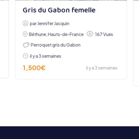
Gris du Gabon femelle
par
Jennifer Jacquin
Béthune
,
Hauts-de-France
167 Vues
Perroquet gris du Gabon
il y a 3 semaines
1,500
€
il y a 3 semaines