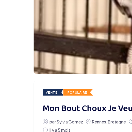
VENTE
POPULAIRE
Mon Bout Choux Je Veu
par
Sylvia Gomez
Rennes
,
Bretagne
il y a 5 mois