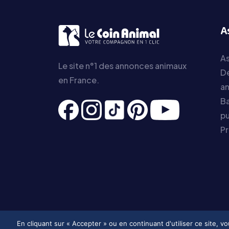
A
As
Le site n°1 des annonces animaux
D
en France.
a
Ba
pu
P
En cliquant sur « Accepter » ou en continuant d'utiliser ce site, 