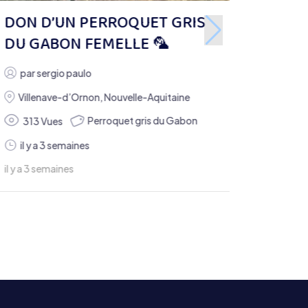
DON D’UN PERROQUET GRIS
DU GABON FEMELLE 🦜
par
sergio paulo
Villenave-d’Ornon
,
Nouvelle-Aquitaine
Perroquet gris du Gabon
313 Vues
il y a 3 semaines
il y a 3 semaines