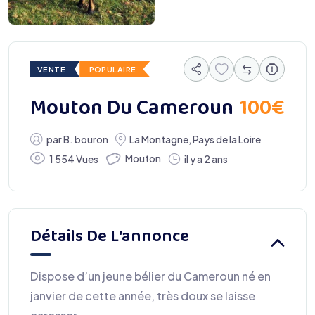
VENTE
POPULAIRE
100
€
Mouton Du Cameroun
par
B. bouron
La Montagne
,
Pays de la Loire
Mouton
1 554 Vues
il y a 2 ans
Détails De L'annonce
Dispose d’un jeune bélier du Cameroun né en
janvier de cette année, très doux se laisse