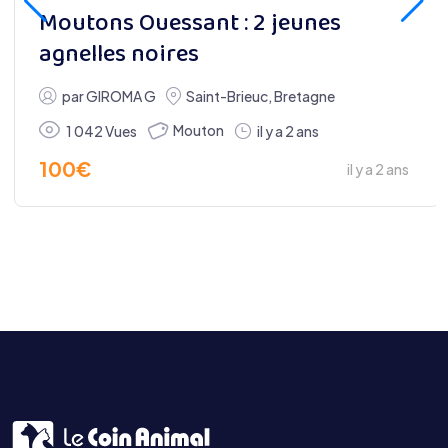
Moutons Ouessant : 2 jeunes
agnelles noires
par
GIROMA G
Saint-Brieuc
,
Bretagne
Mouton
1 042 Vues
il y a 2 ans
100
€
il y a 2 ans