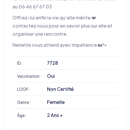
au 06 46 67 67 03
Offrez-lui enfin la vie qu’elle mérite ❤️
contactez nous pour en savoir plus sur elle et
organiser une rencontre.
Nenette vous attend avec impatience 🏡🐾
7728
ID :
Oui
Vaccination:
Non Certifié
LOOF:
Femelle
Genre:
2 Ans +
Âge: