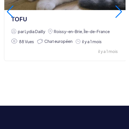
TOFU
par
Lydia Dailly
Roissy-en-Brie
,
Île-de-France
Chat européen
88 Vues
il y a 1 mois
il y a 1 mois