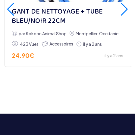
GANT DE NETTOYAGE + TUBE
BLEU/NOIR 22CM
par
Kokoon Animal Shop
Montpellier
,
Occitanie
Accessoires
423 Vues
il y a 2 ans
24.90
€
il y a 2 ans