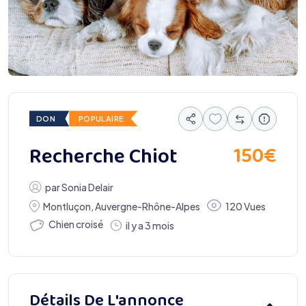
DON
POPULAIRE
150
€
Recherche Chiot
par
Sonia Delair
Montluçon
,
Auvergne-Rhône-Alpes
120 Vues
Chien croisé
il y a 3 mois
Détails De L'annonce