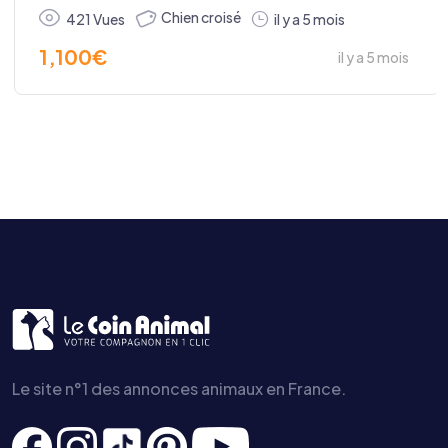
Chien croisé
421 Vues
il y a 5 mois
1,100
€
il y a 5 mois
Le site n°1 des annonces animaux en France.