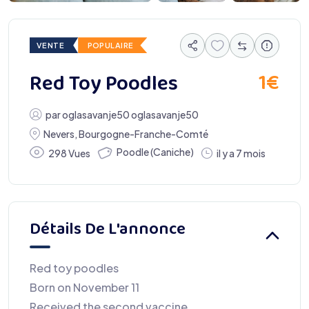
VENTE
POPULAIRE
1
€
Red Toy Poodles
par
oglasavanje50 oglasavanje50
Nevers
,
Bourgogne-Franche-Comté
Poodle (Caniche)
298 Vues
il y a 7 mois
Détails De L'annonce
Red toy poodles
Born on November 11
Received the second vaccine