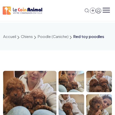
Aller
au
contenu
Accueil
Chiens
Poodle (Caniche)
Red toy poodles