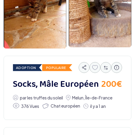
ADOPTION
POPULAIRE
200
€
Socks, Mâle Européen
par
les truffes du soleil
Melun
,
Île-de-France
Chat européen
376 Vues
il y a 1 an