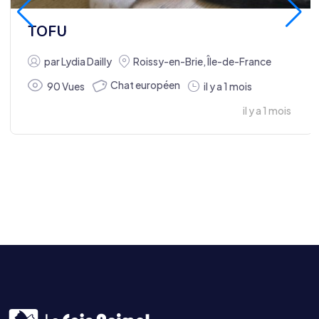
TOFU
par
Lydia Dailly
Roissy-en-Brie
,
Île-de-France
Chat européen
90 Vues
il y a 1 mois
il y a 1 mois