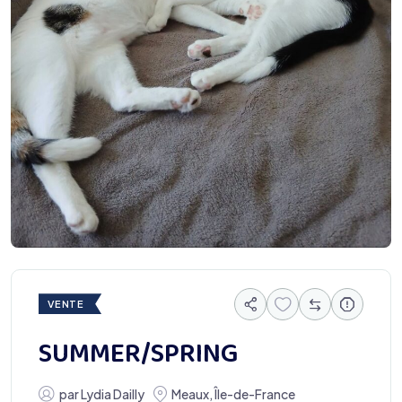
VENTE
SUMMER/SPRING
par
Lydia Dailly
Meaux
,
Île-de-France