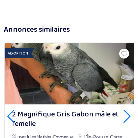
Annonces similaires
ADOPTION
2 Magnifique Gris Gabon mâle et
femelle
par
Jules Mathieu Emmanuel
L'Île-Rousse
,
Corse