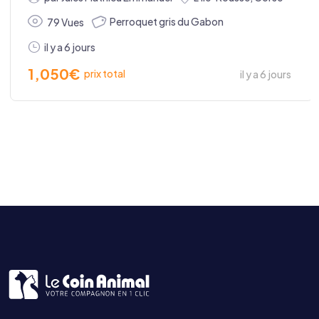
Perroquet gris du Gabon
79 Vues
il y a 6 jours
1,050
€
prix total
il y a 6 jours