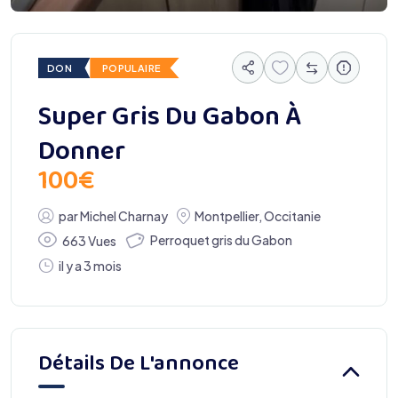
DON
POPULAIRE
Super Gris Du Gabon À
Donner
100
€
par
Michel Charnay
Montpellier
,
Occitanie
Perroquet gris du Gabon
663 Vues
il y a 3 mois
Détails De L'annonce