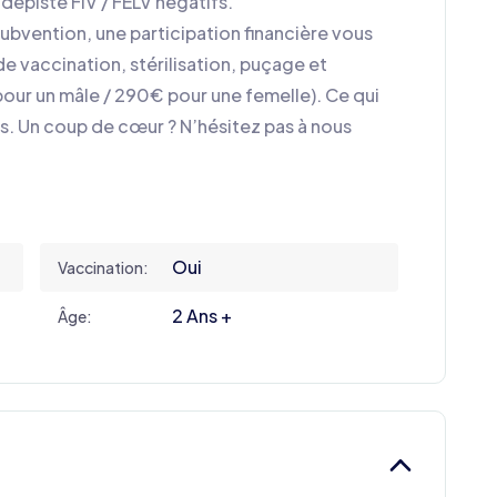
 dépisté FIV / FELV négatifs.
ubvention, une participation financière vous
de vaccination, stérilisation, puçage et
our un mâle / 290€ pour une femelle). Ce qui
s. Un coup de cœur ? N’hésitez pas à nous
Oui
Vaccination:
2 Ans +
Âge: