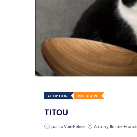
ADOPTION
POPULAIRE
TITOU
par
La Voie Féline
Antony
,
Île-de-Franc