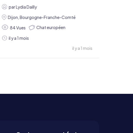
par
Lydia Dailly
Dijon
,
Bourgogne-Franche-Comté
Chat européen
84 Vues
il y a 1 mois
il y a 1 mois