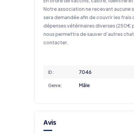
En ordre de vaccins, castré, identifié et
Notre association ne recevant aucune s
sera demandée afin de couvrir les frais 
dépenses vétérinaires diverses (250€ p
nous permettra de sauver d’autres chat
contacter.
7046
ID :
Mâle
Genre:
Avis