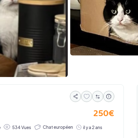
250
€
Chat européen
e
534 Vues
il y a 2 ans