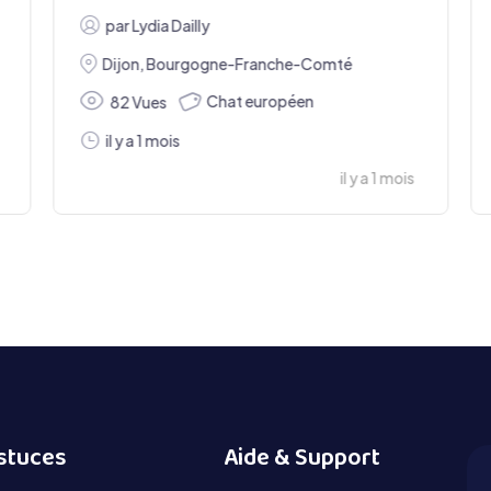
par
Lydia Dailly
Dijon
,
Bourgogne-Franche-Comté
Chat européen
82 Vues
il y a 1 mois
il y a 1 mois
stuces
Aide & Support