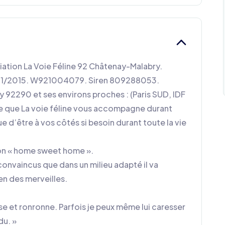
iation La Voie Féline 92 Châtenay-Malabry.
9/01/2015. W921004079. Siren 809288053.
92290 et ses environs proches : (Paris SUD, IDF
rce que La voie féline vous accompagne durant
 d’être à vos côtés si besoin durant toute la vie
on « home sweet home ».
convaincus que dans un milieu adapté il va
en des merveilles.
se et ronronne. Parfois je peux même lui caresser
du. »