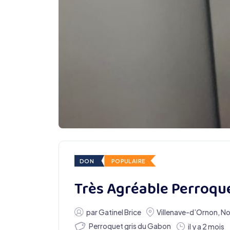
DON
POPULAIRE
Très Agréable Perroqu
par
Gatinel Brice
Villenave-d’Ornon
,
No
Perroquet gris du Gabon
il y a 2 mois