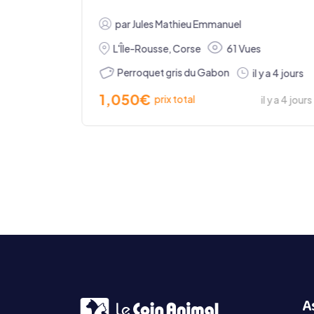
par
Jules Mathieu Emmanuel
L'Île-Rousse
,
Corse
61 Vues
 Gabon
Perroquet gris du Gabon
il y a 4 jours
1,050
€
prix total
il y a 4 jours
l y a 4 jours
A