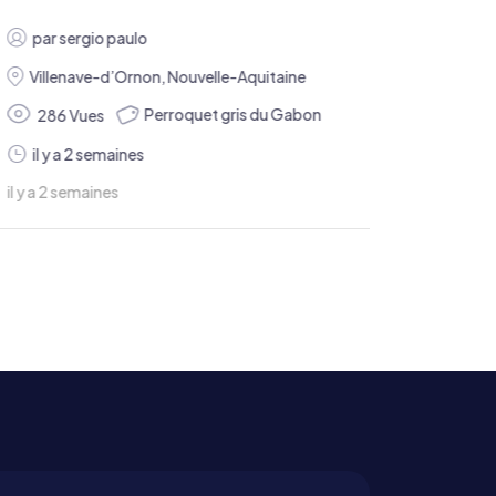
par
sergio paulo
Villenave-d’Ornon
,
Nouvelle-Aquitaine
Perroquet gris du Gabon
286 Vues
il y a 2 semaines
il y a 2 semaines