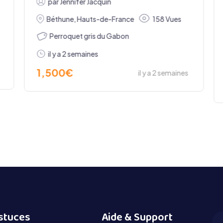
par
Jennifer Jacquin
Béthune
,
Hauts-de-France
158 Vues
Perroquet gris du Gabon
il y a 2 semaines
1,500
€
il y a 2 semaines
stuces
Aide & Support