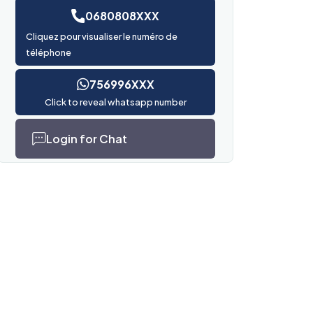
0680808XXX
Cliquez pour visualiser le numéro de
téléphone
756996XXX
Click to reveal whatsapp number
Login for Chat