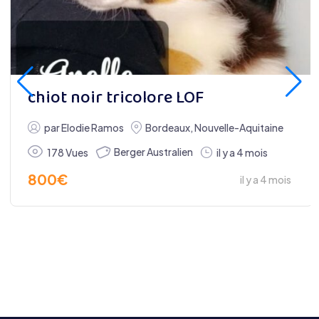
chiot noir tricolore LOF
par
Elodie Ramos
Bordeaux
,
Nouvelle-Aquitaine
Berger Australien
178 Vues
il y a 4 mois
800
€
il y a 4 mois