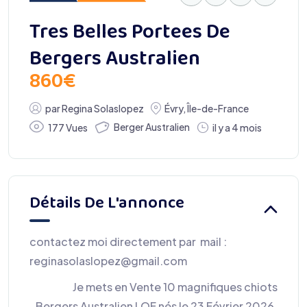
Tres Belles Portees De
Bergers Australien
860
€
par
Regina Solaslopez
Évry
,
Île-de-France
Berger Australien
177 Vues
il y a 4 mois
Détails De L'annonce
contactez moi directement par mail :
reginasolaslopez@gmail.com
Je mets en Vente 10 magnifiques chiots
Bergers Australien LOF nés le 23 Février 2026.