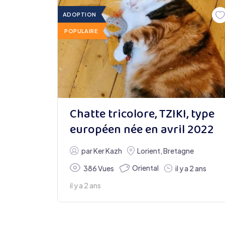
ADOPTION
POPULAIRE
Chatte tricolore, TZIKI, type
européen née en avril 2022
par
Ker Kazh
Lorient
,
Bretagne
Oriental
386 Vues
il y a 2 ans
il y a 2 ans