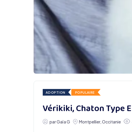
ADOPTION
POPULAIRE
Vérikiki, Chaton Type
par
Gaïa G
Montpellier
,
Occitanie