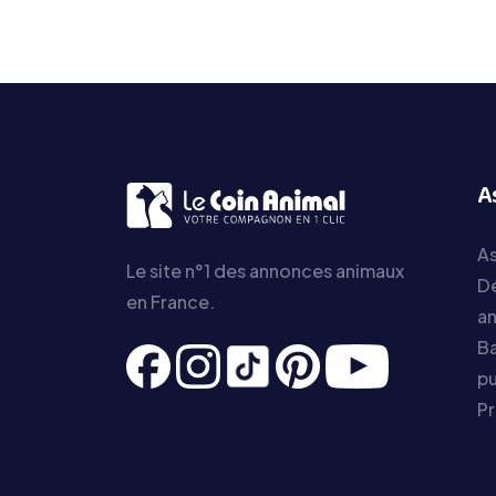
A
As
Le site n°1 des annonces animaux
D
en France.
a
Ba
pu
P