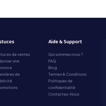
stuces
Aide & Support
tuces de ventes
Qui sommes nous ?
époser une
FAQ
nnonce
Blog
nnières de
Termes & Conditions
blicité
Politiques de
romotions
confidentialité
Contactez-Nous