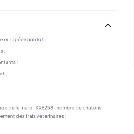
ype européen non lof
s ;
enfants ;
nt ;
ouage de la mère : KXE258 ; nombre de chatons
ement des frais vétérinaires ;