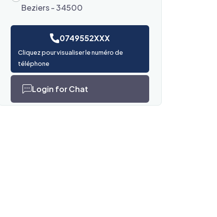
Beziers - 34500
0749552XXX
Cliquez pour visualiser le numéro de
téléphone
Login for Chat