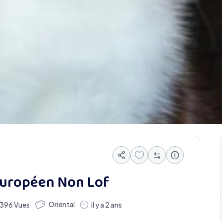
 Européen Non Lof
Oriental
396 Vues
il y a 2 ans