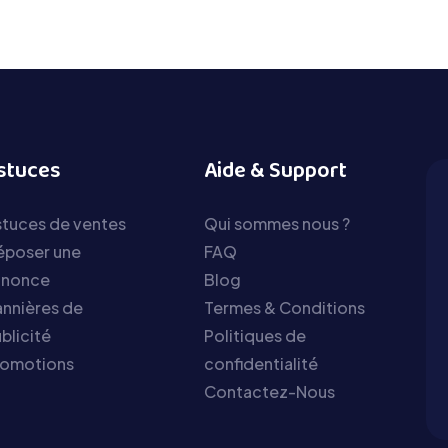
stuces
Aide & Support
tuces de ventes
Qui sommes nous ?
époser une
FAQ
nnonce
Blog
nnières de
Termes & Conditions
blicité
Politiques de
romotions
confidentialité
Contactez-Nous