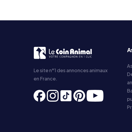
A
As
Le site n°1 des annonces animaux
D
en France.
a
Ba
pu
P