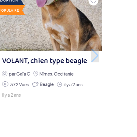
ADOPTION
POPULAIRE
VOLANT, chien type beagle
par
Gaïa G
Nîmes
,
Occitanie
Beagle
372 Vues
il y a 2 ans
il y a 2 ans