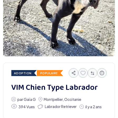
ADOPTION
POPULAIRE
VIM Chien Type Labrador
par
Gaïa G
Montpellier
,
Occitanie
Labrador Retriever
394 Vues
il y a 2 ans