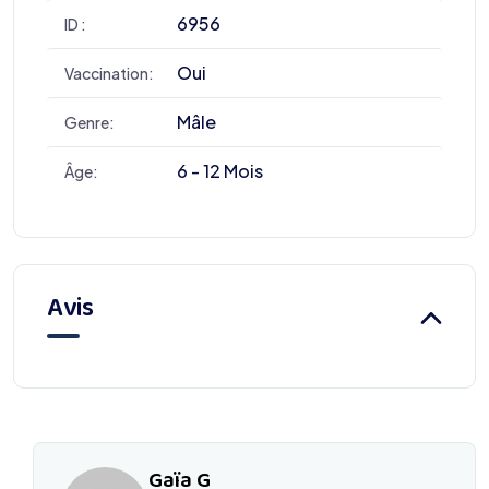
6956
ID :
Oui
Vaccination:
Mâle
Genre:
6 - 12 Mois
Âge:
Avis
Gaïa G