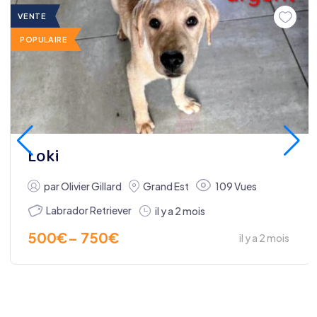
VENTE
POPULAIRE
Loki
par
Olivier Gillard
Grand Est
109 Vues
Labrador Retriever
il y a 2 mois
500
€
–
750
€
il y a 2 mois