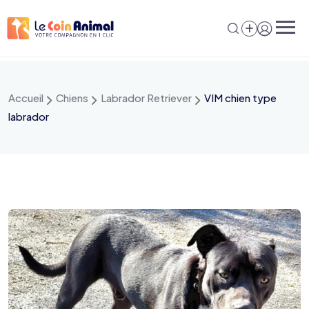
Aller
au
contenu
Accueil
Chiens
Labrador Retriever
VIM chien type
labrador