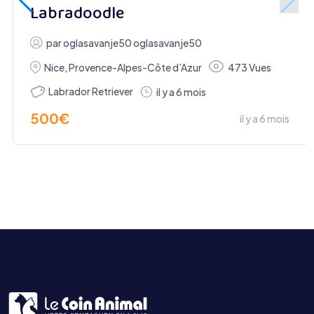
Labradoodle
par
oglasavanje50 oglasavanje50
Nice
,
Provence-Alpes-Côte d’Azur
473 Vues
Labrador Retriever
il y a 6 mois
500
€
il y a 6 mois