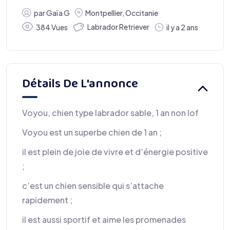
par
Gaïa G
Montpellier
,
Occitanie
Labrador Retriever
384 Vues
il y a 2 ans
Détails De L'annonce
Voyou, chien type labrador sable, 1 an non lof
Voyou est un superbe chien de 1 an ;
il est plein de joie de vivre et d’énergie positive
;
c’est un chien sensible qui s’attache
rapidement ;
il est aussi sportif et aime les promenades