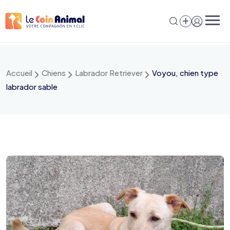
Aller
au
contenu
Accueil
Chiens
Labrador Retriever
Voyou, chien type
labrador sable