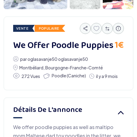
VENTE
POPULAIRE
1
€
We Offer Poodle Puppies
par
oglasavanje50 oglasavanje50
Montbéliard
,
Bourgogne-Franche-Comté
Poodle (Caniche)
272 Vues
il y a 9 mois
Détails De L'annonce
We offer poodle puppies as well as maltipo
mom Maltese dad toy poodles in the litter, we