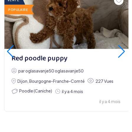
POPULAIRE
Red poodle puppy
par
oglasavanje50 oglasavanje50
Dijon
,
Bourgogne-Franche-Comté
227 Vues
Poodle (Caniche)
il y a 4 mois
il y a 4 mois