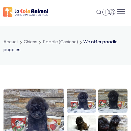
Aller
au
contenu
Accueil
Chiens
Poodle (Caniche)
We offer poodle
puppies