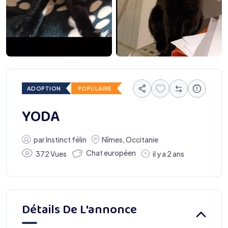
ADOPTION
POPULAIRE
YODA
par
Instinct félin
Nîmes
,
Occitanie
Chat européen
372 Vues
il y a 2 ans
Détails De L'annonce