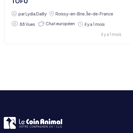
TOFU
par
Lydia Dailly
Roissy-en-Brie
,
Île-de-France
Chat européen
88 Vues
il y a 1 mois
il y a 1 mois