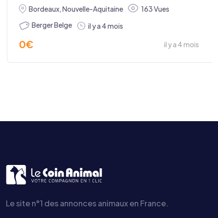
Bordeaux
,
Nouvelle-Aquitaine
163 Vues
Berger Belge
il y a 4 mois
0
€
il y a 4 mois
Le site n°1 des annonces animaux en France.