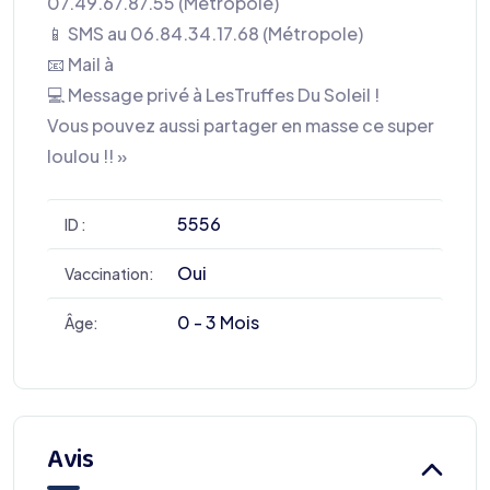
07.49.67.87.55 (Métropole)
📱 SMS au 06.84.34.17.68 (Métropole)
📧 Mail à
💻 Message privé à LesTruffes Du Soleil !
Vous pouvez aussi partager en masse ce super
loulou !! »
5556
ID :
Oui
Vaccination:
0 - 3 Mois
Âge:
Avis