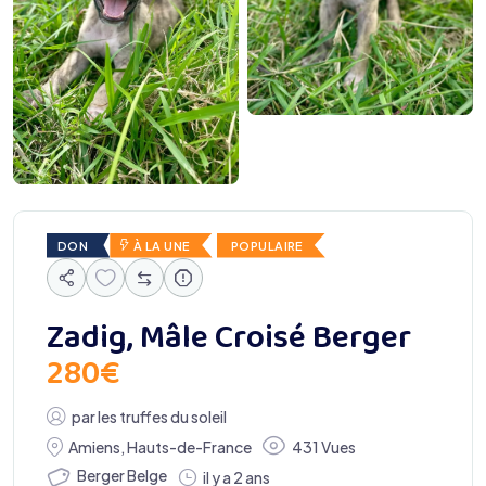
DON
À LA UNE
POPULAIRE
Zadig, Mâle Croisé Berger
280
€
par
les truffes du soleil
Amiens
,
Hauts-de-France
431 Vues
Berger Belge
il y a 2 ans