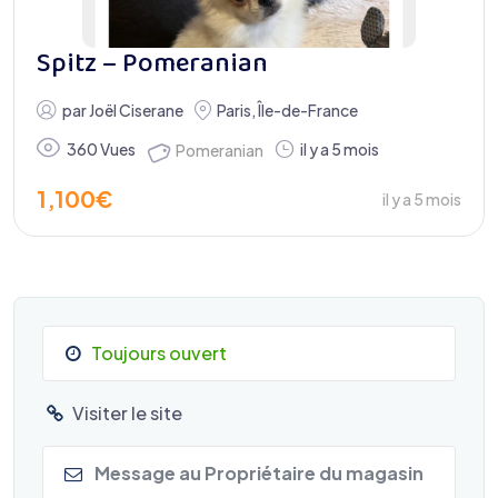
Spitz – Pomeranian
par
Joël Ciserane
Paris
,
Île-de-France
360 Vues
il y a 5 mois
Pomeranian
1,100
€
il y a 5 mois
Toujours ouvert
Visiter le site
Message au Propriétaire du magasin