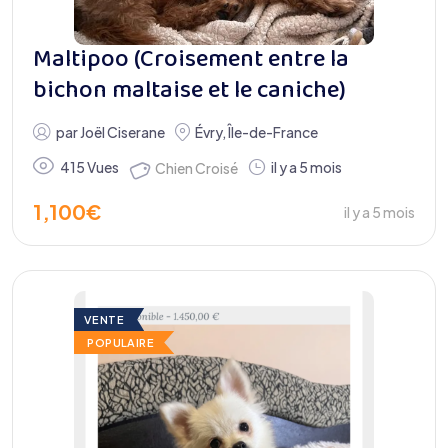
Maltipoo (Croisement entre la
bichon maltaise et le caniche)
par
Joël Ciserane
Évry
,
Île-de-France
415 Vues
il y a 5 mois
Chien Croisé
1,100
€
il y a 5 mois
VENTE
POPULAIRE