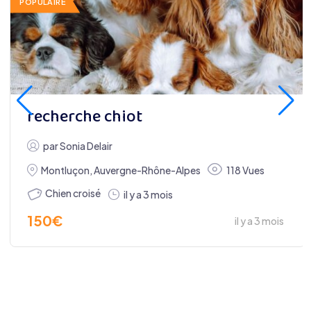
POPULAIRE
recherche chiot
par
Sonia Delair
Montluçon
,
Auvergne-Rhône-Alpes
118 Vues
Chien croisé
il y a 3 mois
150
€
il y a 3 mois