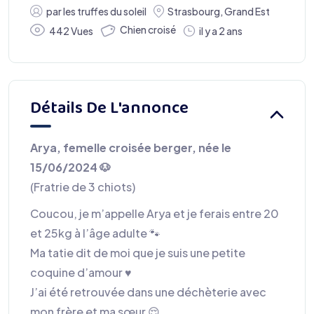
par
les truffes du soleil
Strasbourg
,
Grand Est
Chien croisé
442 Vues
il y a 2 ans
Détails De L'annonce
Arya, femelle croisée berger, née le
15/06/2024 🐶
(Fratrie de 3 chiots)
Coucou, je m’appelle Arya et je ferais entre 20
et 25kg à l’âge adulte 🐾
Ma tatie dit de moi que je suis une petite
coquine d’amour ♥️
J’ai été retrouvée dans une déchèterie avec
mon frère et ma sœur 😌