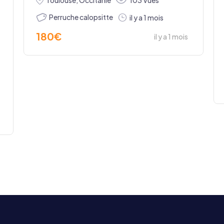
Toulouse
,
Occitanie
103 Vues
Perruche calopsitte
il y a 1 mois
180
€
il y a 1 mois