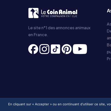
A
As
Le site n°1 des annonces animaux
D
en France.
a
Ba
pu
P
En cliquant sur « Accepter » ou en continuant d'utiliser ce site, 