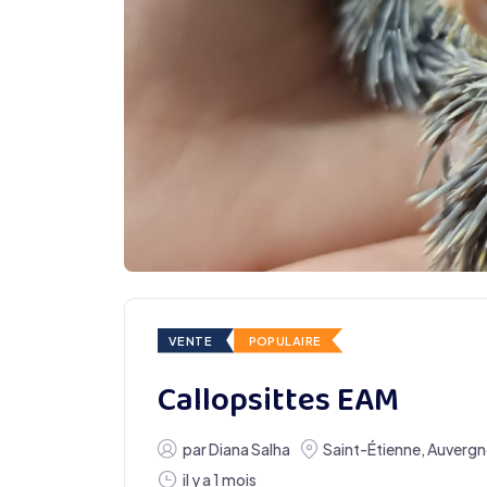
VENTE
POPULAIRE
Callopsittes EAM
par
Diana Salha
Saint-Étienne
,
Auvergn
il y a 1 mois