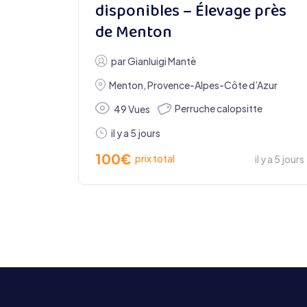
disponibles – Élevage près
de Menton
par
Gianluigi Mantè
Menton
,
Provence-Alpes-Côte d’Azur
Perruche calopsitte
49 Vues
il y a 5 jours
100
€
prix total
il y a 5 jours