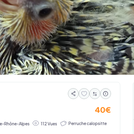
40
€
Perruche calopsitte
e-Rhône-Alpes
112 Vues