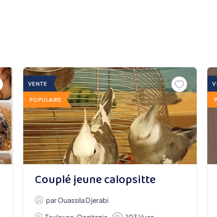
VENTE
V
POPULAIRE
Couplé jeune calopsitte
par
Ouassila Djerabi