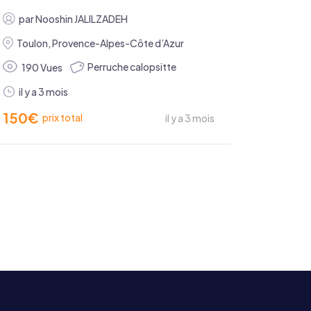
par
Nooshin JALILZADEH
Toulon
,
Provence-Alpes-Côte d’Azur
Perruche calopsitte
190 Vues
il y a 3 mois
150
€
prix total
il y a 3 mois