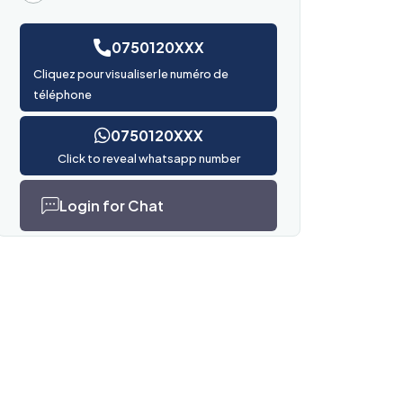
0750120XXX
Cliquez pour visualiser le numéro de
téléphone
0750120XXX
Click to reveal whatsapp number
Login for Chat