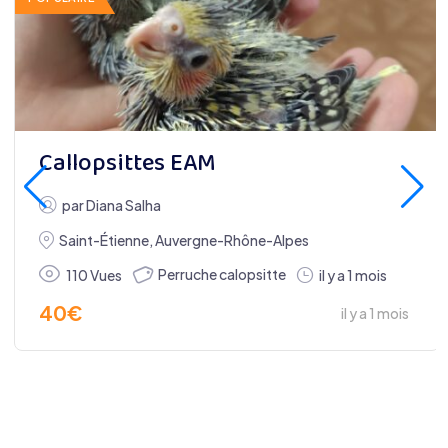
Callopsittes EAM
par
Diana Salha
Saint-Étienne
,
Auvergne-Rhône-Alpes
Perruche calopsitte
110 Vues
il y a 1 mois
40
€
il y a 1 mois