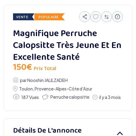
VENTE
POPULAIRE
Magnifique Perruche
Calopsitte Très Jeune Et En
Excellente Santé
150
€
Prix Total
par
Nooshin JALILZADEH
Toulon
,
Provence-Alpes-Côte d’Azur
Perruche calopsitte
187 Vues
il y a 3 mois
Détails De L'annonce