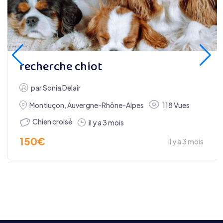
recherche chiot
par
Sonia Delair
Montluçon
,
Auvergne-Rhône-Alpes
118 Vues
Chien croisé
il y a 3 mois
150
€
il y a 3 mois