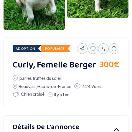
ADOPTION
POPULAIRE
300
€
Curly, Femelle Berger
par
les truffes du soleil
Beauvais
,
Hauts-de-France
424 Vues
Chien croisé
il y a 1 an
Détails De L'annonce