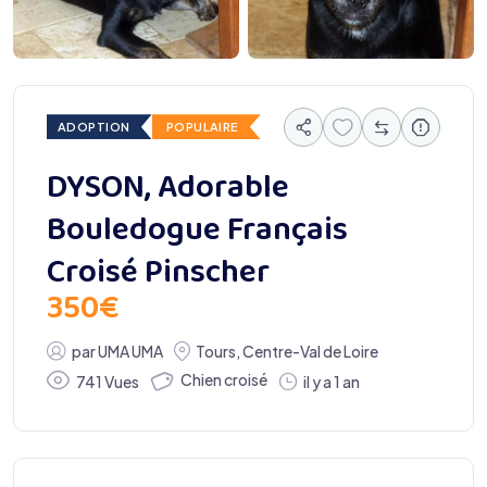
ADOPTION
POPULAIRE
DYSON, Adorable
Bouledogue Français
Croisé Pinscher
350
€
par
UMA UMA
Tours
,
Centre-Val de Loire
Chien croisé
741 Vues
il y a 1 an