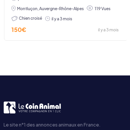
Montluçon
,
Auvergne-Rhône-Alpes
119 Vues
Chien croisé
il y a 3 mois
150
€
il y a 3 mois
Le site n°1 des annonces animaux en France.