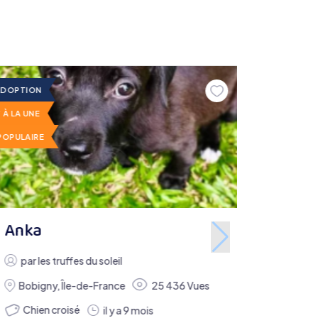
ADOPTION
À LA UNE
POPULAIRE
Anka
par
les truffes du soleil
Bobigny
,
Île-de-France
25 436 Vues
Chien croisé
il y a 9 mois