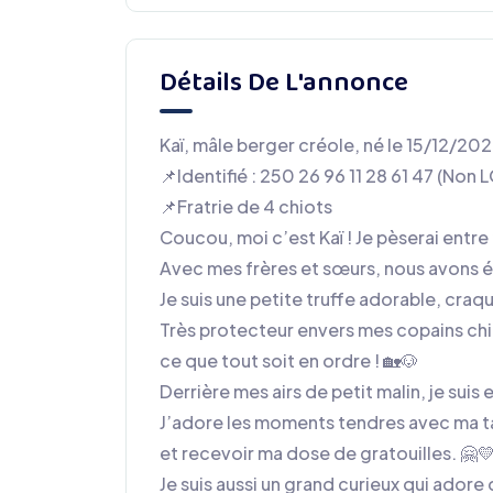
Détails De L'annonce
Kaï, mâle berger créole, né le 15/12/202
📌Identifié : 250 26 96 11 28 61 47 (Non 
📌Fratrie de 4 chiots
Coucou, moi c’est Kaï ! Je pèserai entre 
Avec mes frères et sœurs, nous avons é
Je suis une petite truffe adorable, craqu
Très protecteur envers mes copains chien
ce que tout soit en ordre ! 🏡🐶
Derrière mes airs de petit malin, je suis e
J’adore les moments tendres avec ma tat
et recevoir ma dose de gratouilles. 🤗
Je suis aussi un grand curieux qui adore 