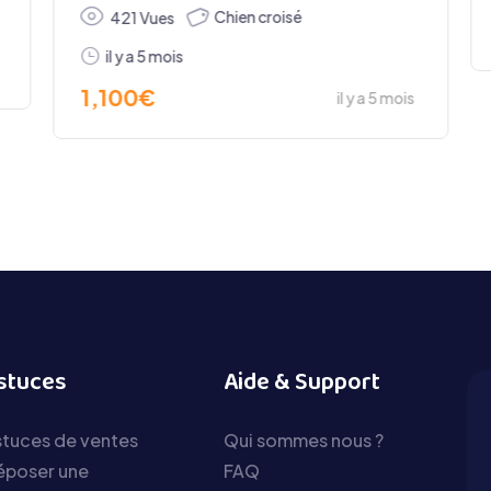
Chien croisé
421 Vues
il y a 5 mois
1,100
€
il y a 5 mois
stuces
Aide & Support
tuces de ventes
Qui sommes nous ?
époser une
FAQ