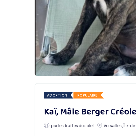
ADOPTION
POPULAIRE
Kaï, Mâle Berger Créol
par
les truffes du soleil
Versailles
,
Île-d