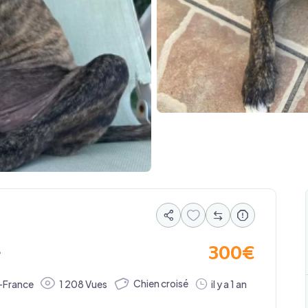
300
€
e
Chien croisé
e-France
1 208 Vues
il y a 1 an