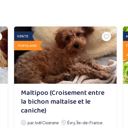
VENTE
POPULAIRE
Maltipoo (Croisement entre
la bichon maltaise et le
caniche)
par
Joël Ciserane
Évry
,
Île-de-France