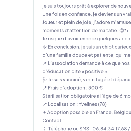
je suis toujours prêt à explorer de nouv
Une fois en confiance, je deviens un vrai 
Joueur et plein de joie, j’adore m’amus
moments d’attention de ma tatie. 😍🐾
Je risque d’avoir encore quelques accide
💛 En conclusion, je suis un chiot curie
d’une famille douce et patiente, qui me
📌 L’association demande à ce que nos 
d’éducation dite « positive ».
🩺 Je suis vacciné, vermifugé et déparas
📍 Frais d’adoption : 300 €
Stérilisation obligatoire à l’âge de 6 
📍 Localisation : Yvelines (78)
✈ Adoption possible en France, Belgique 
Contact :
📱 Téléphone ou SMS : 06.84.34.17.68 /