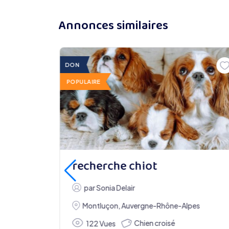
Annonces similaires
DON
POPULAIRE
recherche chiot
par
Sonia Delair
Montluçon
,
Auvergne-Rhône-Alpes
Chien croisé
122 Vues