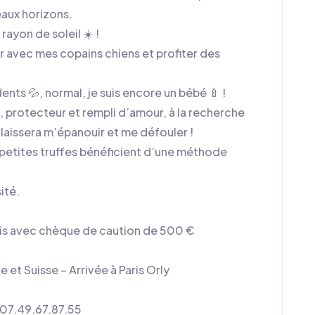
eaux horizons.
rayon de soleil ☀️ !
er avec mes copains chiens et profiter des
nts 💦, normal, je suis encore un bébé 🍼 !
ux, protecteur et rempli d’amour, à la recherche
 laissera m’épanouir et me défouler !
petites truffes bénéficient d’une méthode
ité.
mois avec chèque de caution de 500 €
et Suisse – Arrivée à Paris Orly
 07.49.67.87.55