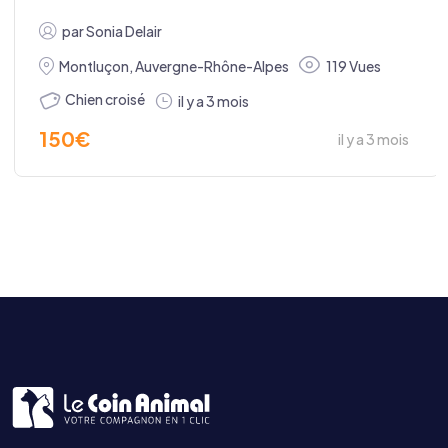
par
Sonia Delair
Montluçon
,
Auvergne-Rhône-Alpes
119 Vues
Chien croisé
il y a 3 mois
150
€
il y a 3 mois