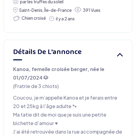
par
les truffes du soleil
Saint-Denis
,
Île-de-France
391 Vues
Chien croisé
il y a 2 ans
Détails De L'annonce
Kanoa, femelle croisée berger, née le
01/07/2024 🐶
(Fratrie de 3 chiots)
Coucou, je m’appelle Kanoa et je ferais entre
20 et 25kg à l’âge adulte 🐾
Ma tatie dit de moi que je suis une petite
bichette d’amour ♥️
J’ai été retrouvée dans la rue accompagnée de