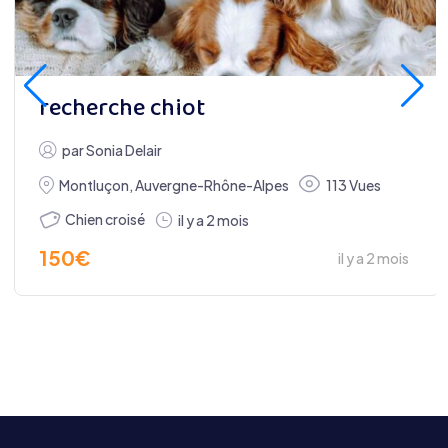
recherche chiot
par
Sonia Delair
Montluçon
,
Auvergne-Rhône-Alpes
113 Vues
Chien croisé
il y a 2 mois
150
€
il y a 2 mois