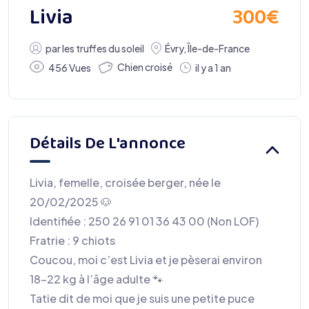
300
€
Livia
par
les truffes du soleil
Évry
,
Île-de-France
Chien croisé
456 Vues
il y a 1 an
Détails De L'annonce
Livia, femelle, croisée berger, née le
20/02/2025 🐶
Identifiée : 250 26 91 01 36 43 00 (Non LOF)
Fratrie : 9 chiots
Coucou, moi c’est Livia et je pèserai environ
18-22 kg à l’âge adulte 🐾
Tatie dit de moi que je suis une petite puce