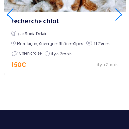
recherche chiot
par
Sonia Delair
Montluçon
,
Auvergne-Rhône-Alpes
112 Vues
Chien croisé
il y a 2 mois
150
€
il y a 2 mois