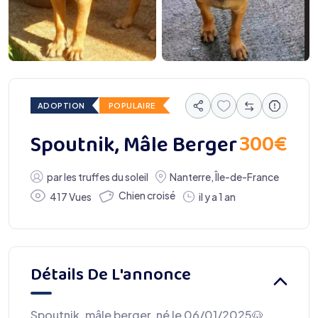
ADOPTION
POPULAIRE
300
€
Spoutnik, Mâle Berger
par
les truffes du soleil
Nanterre
,
Île-de-France
Chien croisé
417 Vues
il y a 1 an
Détails De L'annonce
Spoutnik, mâle berger, né le 06/01/2025🐶