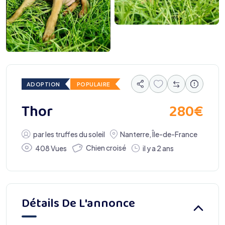
ADOPTION
POPULAIRE
280
€
Thor
par
les truffes du soleil
Nanterre
,
Île-de-France
Chien croisé
408 Vues
il y a 2 ans
Détails De L'annonce