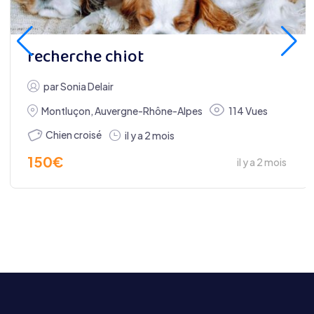
recherche chiot
par
Sonia Delair
Montluçon
,
Auvergne-Rhône-Alpes
114 Vues
Chien croisé
il y a 2 mois
150
€
il y a 2 mois